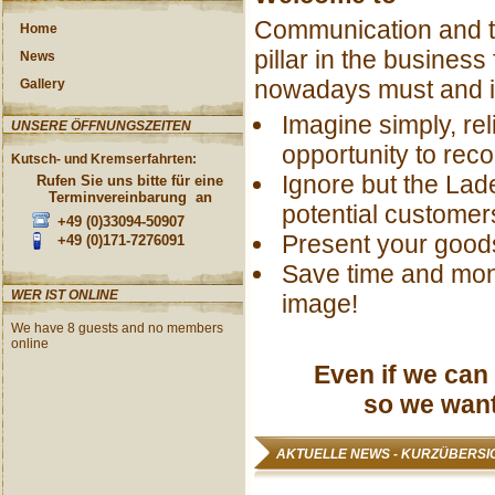
Communication and t
Home
pillar in the busines
News
nowadays must and i
Gallery
Imagine simply, rel
UNSERE ÖFFNUNGSZEITEN
opportunity to rec
Kutsch- und Kremserfahrten:
Ignore but the Lad
Rufen Sie uns bitte für eine
Terminvereinbarung an
potential customer
+49 (0)33094-50907
Present your good
+49 (0)171-7276091
Save time and mon
WER IST ONLINE
image!
We have 8 guests and no members
online
Even if we can
so we want
AKTUELLE NEWS - KURZÜBERSI