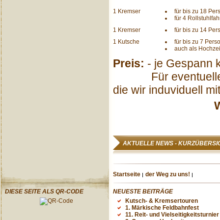
1 Kremser
für bis zu 18 Pe
für 4 Rollstuhlfa
1 Kremser
für bis zu 14 Pe
1 Kutsche
für bis zu 7 Per
auch als Hochze
Preis:
- je Gespann k
Für eventuelle An-
die wir induviduell m
W
AKTUELLE NEWS - KURZÜBERSI
Startseite
der Weg zu uns!
DIESE SEITE ALS QR-CODE
NEUESTE BEITRÄGE
Kutsch- & Kremsertouren
1. Märkische Feldbahnfest
11. Reit- und Vielseitigkeitsturnier