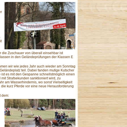
er
s
it
ür die Zuschauer von überall einsehbar ist
tersklassen in den Geländeprüfungen der Klassen E
hmen wir wie jedes Jahr auch wieder am Sonntag
Geländeplatz teil. Dabei fanden mutige Kutscher
e ist es mit den Gespanne schnellstmöglich einen
mit Strafsekunden sanktioniert wird, zu
hr am Wasserhindernis, wo sonst Vielseitigkeit
 die kurz Pferde vor eine neue Herausforderung
t dem: