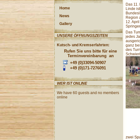
Das 11. 
Home
Linde i
Bundeslä
News
Region 
12. Apri
Gallery
Springen
Das Turn
UNSERE ÖFFNUNGSZEITEN
jedes Ja
ausgeric
Kutsch- und Kremserfahrten:
ganz bes
des Turn
Rufen Sie uns bitte für eine
Schwieri
Terminvereinbarung an
+49 (0)33094-50907
+49 (0)171-7276091
WER IST ONLINE
We have 60 guests and no members
online
zwei Spa