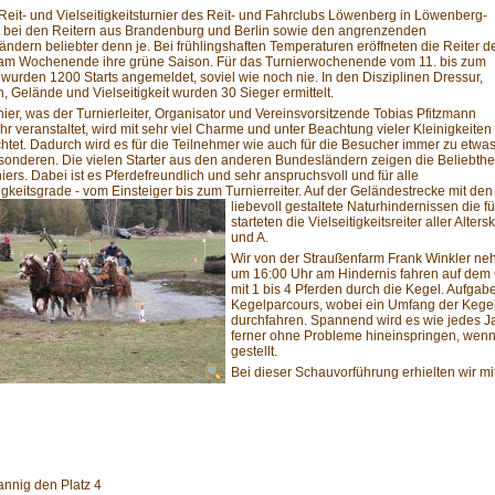
Reit- und Vielseitigkeitsturnier des Reit- und Fahrclubs Löwenberg in Löwenberg-
st bei den Reitern aus Brandenburg und Berlin sowie den angrenzenden
ndern beliebter denn je. Bei frühlingshaften Temperaturen eröffneten die Reiter d
am Wochenende ihre grüne Saison. Für das Turnierwochenende vom 11. bis zum
l wurden 1200 Starts angemeldet, soviel wie noch nie. In den Disziplinen Dressur,
, Gelände und Vielseitigkeit wurden 30 Sieger ermittelt.
ier, was der Turnierleiter, Organisator und Vereinsvorsitzende Tobias Pfitzmann
hr veranstaltet, wird mit sehr viel Charme und unter Beachtung vieler Kleinigkeiten
htet. Dadurch wird es für die Teilnehmer wie auch für die Besucher immer zu etwa
onderen. Die vielen Starter aus den anderen Bundesländern zeigen die Beliebthe
iers. Dabei ist es Pferdefreundlich und sehr anspruchsvoll und für alle
gkeitsgrade - vom Einsteiger bis zum Turnierreiter. Auf der Geländestrecke mit
den
liebevoll gestaltete Naturhindernissen die f
starteten die Vielseitigkeitsreiter aller Al
und A.
Wir von der Straußenfarm Frank Winkler ne
um 16:00 Uhr am Hindernis fahren auf dem 
mit 1 bis 4 Pferden durch die Kegel. Aufgab
Kegelparcours, wobei ein Umfang der Kegel 
durchfahren. Spannend wird es wie jedes Ja
ferner ohne Probleme hineinspringen, wenn
gestellt.
Bei dieser Schauvorführung erhielten wir mi
nnig den Platz 4